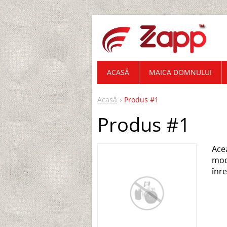
ACASĂ
MAICA DOMNULUI
Acasă
Produs #1
Produs #1
Acea
modi
înre