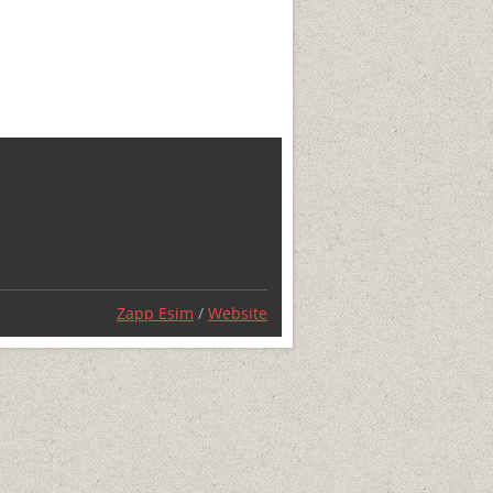
Zapp Esim
/
Website