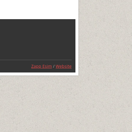
Zapp Esim
/
Website