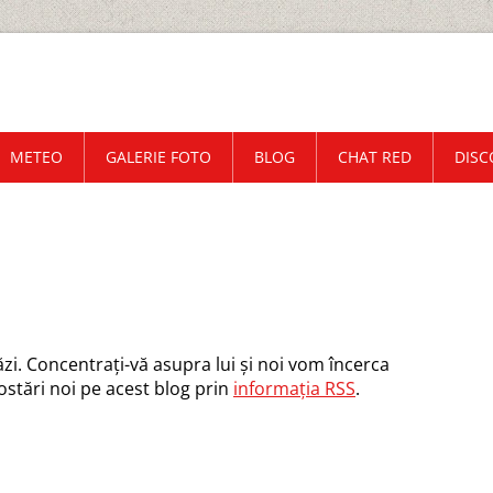
METEO
GALERIE FOTO
BLOG
CHAT RED
DISC
ăzi. Concentraţi-vă asupra lui şi noi vom încerca
postări noi pe acest blog prin
informaţia RSS
.