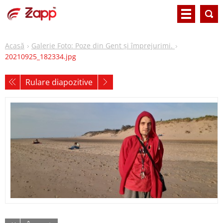
Acasă
Galerie Foto: Poze din Gent și împrejurimi.
20210925_182334.jpg
Rulare diapozitive